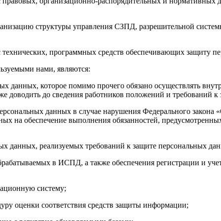
кс правовых, организационно-распорядительных и нормативных
ганизацию структуры управления СЗПД, разрешительной систем
кс технических, программных средств обеспечивающих защиту п
ьзуемыми нами, являются:
ьных данных, которое помимо прочего обязано осуществлять вну
же доводить до сведения работников положений и требований к
 персональных данных в случае нарушения Федерального закона 
нных на обеспечение выполнения обязанностей, предусмотренн
ных данных, реализуемых требований к защите персональных да
обрабатываемых в ИСПД, а также обеспечения регистрации и уч
мационную систему;
дуру оценки соответствия средств защиты информации;