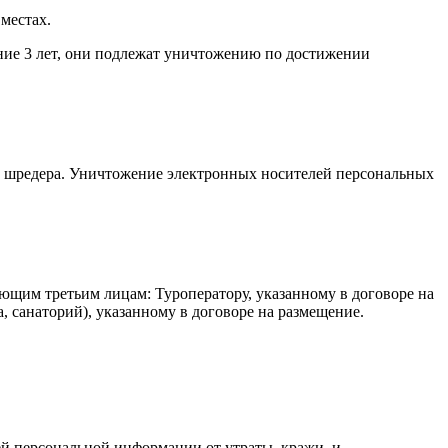
местах.
ние 3 лет, они подлежат уничтожению по достижении
е шредера. Уничтожение электронных носителей персональных
ющим третьим лицам: Туроператору, указанному в договоре на
а, санаторий), указанному в договоре на размещение.
й персональной информации от утраты, кражи, и