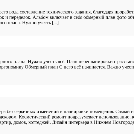
го рода составление технического задания, благодаря проработ
ок и переделок. Альбом включает в себя обмерный план фото о
о плана. Нужно учесть [...]
ерного плана. Нужно учесть всё. План перепланировки с расста
 эргономику Обмерный план С него всё начинается. Важно учес
ьера без серьезных изменений в планировки помещения. Самый 
декором. Косметический ремонт подразумевает использование н
ртир, домов, коттеджей. Дизайн интерьера в Нижнем Новгороде о