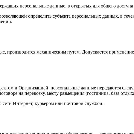
ержащих персональные данные, в открытых для общего доступа 
позволяющей определить субъекта персональных данных, в тече
нении.
ые, производится механическим путем. Допускается применени
бъектом и Организацией персональные данные передаются следу
оговоре на перевозку, месту размещения (гостиница, база отдых
ю сети Интернет, курьером или почтовой службой.
министративные, технические и физические — для защиты ваше