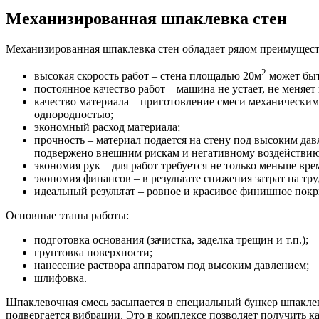
Механизированная шпаклевка стен
Механизированная шпаклевка стен обладает рядом преимущест
2
высокая скорость работ – стена площадью 20м
может быт
постоянное качество работ – машина не устает, не меняе
качество материала – приготовление смеси механическим 
однородностью;
экономный расход материала;
прочность – материал подается на стену под высоким давл
подвержено внешним рискам и негативному воздействию, а
экономия рук – для работ требуется не только меньше врем
экономия финансов – в результате снижения затрат на т
идеальный результат – ровное и красивое финишное покр
Основные этапы работы:
подготовка основания (зачистка, заделка трещин и т.п.);
грунтовка поверхности;
нанесение раствора аппаратом под высоким давлением;
шлифовка.
Шпаклевочная смесь засыпается в специальный бункер шпаклево
подвергается вибрации. Это в комплексе позволяет получить к