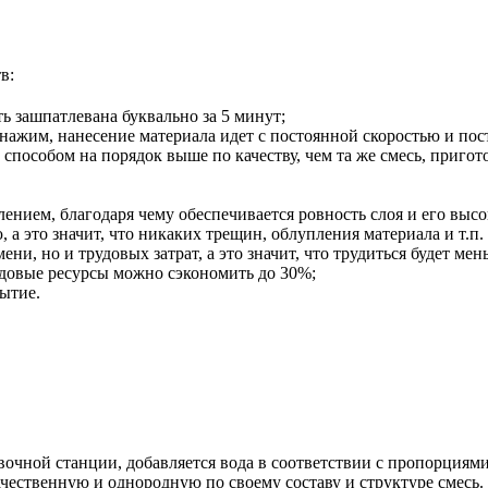
в:
ь зашпатлевана буквально за 5 минут;
т нажим, нанесение материала идет с постоянной скоростью и по
способом на порядок выше по качеству, чем та же смесь, пригот
ением, благодаря чему обеспечивается ровность слоя и его высок
 это значит, что никаких трещин, облупления материала и т.п. 
ени, но и трудовых затрат, а это значит, что трудиться будет ме
рудовые ресурсы можно сэкономить до 30%;
ытие.
чной станции, добавляется вода в соответствии с пропорциями.
ачественную и однородную по своему составу и структуре смесь