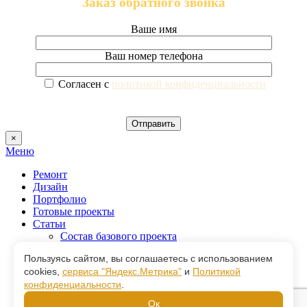
Заказ обратного звонка
Ваше имя
Ваш номер телефона
Согласен с
политикой конфиденциальности
×
Меню
Ремонт
Дизайн
Портфолио
Готовые проекты
Статьи
Состав базового проекта
Состав полного проекта
Пользуясь сайтом, вы соглашаетесь с использованием
Виды ремонта
cookies,
сервиса "Яндекс.Метрика"
и
Политикой
Услуги
конфиденциальности
.
Механизированная штукатурка
Механизированная шпаклевка
Ок